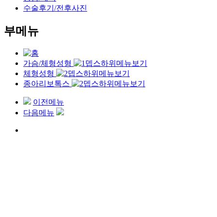
수술후기/전후사진
부메뉴
가슴/체형성형
체형성형
병원소개
종아리보톡스
눈성형
가슴확대
코성형
가슴축소
지방흡입
이전메뉴
리프팅/동안성형
가슴재건
복부성형
다음메뉴
가슴/체형성형
가슴재수술
힙업성형
안면윤곽
체형성형
종아리보톡스
피부과
승모근보톡스
메디컬뷰티센터
상담/예약
회원
수술후기/전후사진