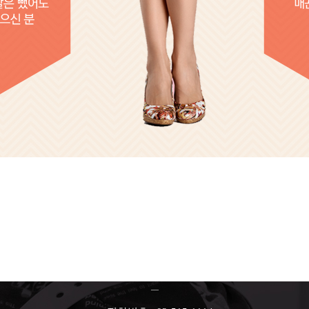
ALL THE BEAUTY FROM THE CD
오시는길
―