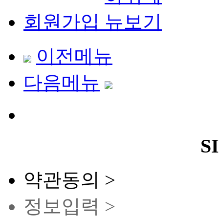
가슴/체형성형
안면윤곽
회원가입
피부과
메디컬뷰티센터
로그인
상담/예약
이전메뉴
아이디/비밀번호찾기
회원
회원가입
수술후기/전후사진
정보수정
다음메뉴
개인정보취급방침
사이트이용약관
이메일
사이트맵
회원탈퇴
로그아웃
S
약관동의 >
정보입력 >