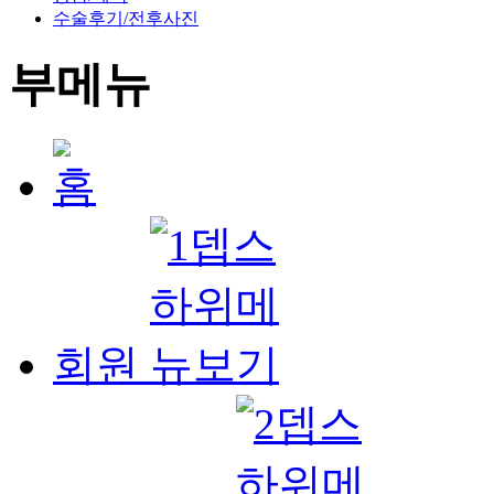
수술후기/전후사진
부메뉴
회원
병원소개
눈성형
코성형
리프팅/동안성형