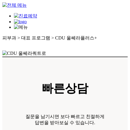
피부과 > 대표 프로그램 > CDU 울쎄라플러스
+
대표 프로그램
- CDU 울쎄라플러스
- 항산화 주사
유형별 피부클리닉
- 색소/기미/잡티
- 여드름
빠른상담
- 흉터/모공/재생
- 리프팅/탄력
- 보습
- 팻컷
쁘띠클리닉
- 보톡스
질문을 남기시면 보다 빠르고 친절하게
- 필러
답변을 받아보실 수 있습니다.
- UCut 주사