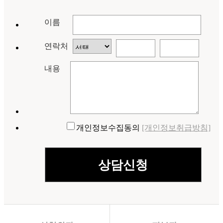
비만 체형클리닉
- 비만관리
이름
- 라인관리
특수관리
연락처
- 제모레이저
내용
개인정보수집동의
[개인정보취급방침]