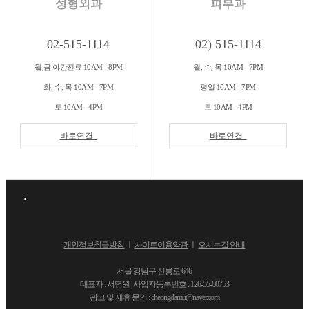
성형외과
피부과
02-515-1114
02) 515-1114
월,금 야간진료 10AM - 8PM
월, 수, 목 10AM - 7PM
화, 수, 목 10AM - 7PM
평일 10AM - 7PM
토 10AM - 4PM
토 10AM - 4PM
바로연결
바로연결
개인정보취급방침
ㅣ
사이트이용약관
ㅣ
오시는길 안내
서울 강남구 선릉로 646
대표자 : 서명원 | 사업자등록번호 : 126-55-00753
광고 및 제휴 문의 :
cheongdamu@naver.com