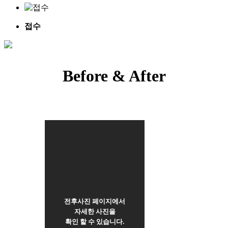
체형성형
- 지방흡입
1
/
4
- 복부성형
접수
- 힙업성형
- 종아리보톡스
- 승모근보톡스
Before & After
전후사진 페이지에서
자세한 사진을
확인 할 수 있습니다.