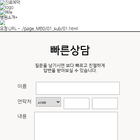
병원소개
+
병원소개
의료진소개
요청 URL - ./page_MB0/01_sub/01.html
연구와개발
수술케어프로그램
수술 후 주의사항
빠른상담
미디어
EVENT
공지사항
찾아오시는길
질문을 남기시면 보다 빠르고 친절하게
답변을 받아보실 수 있습니다.
이름
연락처
내용