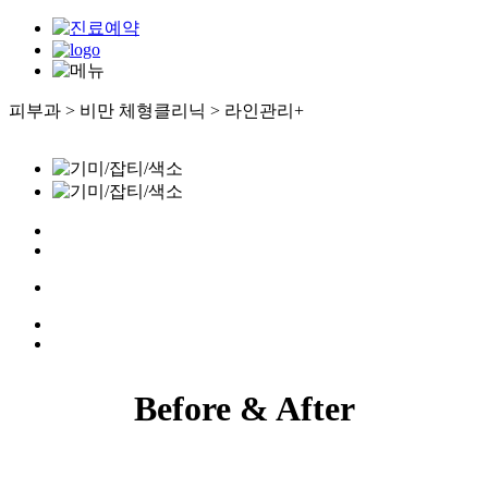
피부과 > 비만 체형클리닉 > 라인관리
+
대표 프로그램
- CDU 울쎄라플러스
- 항산화 주사
유형별 피부클리닉
- 색소/기미/잡티
- 여드름
- 흉터/모공/재생
- 리프팅/탄력
- 보습
- 팻컷
쁘띠클리닉
Before & After
- 보톡스
- 필러
- UCut 주사
비만 체형클리닉