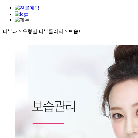
피부과 > 유형별 피부클리닉 > 보습
+
대표 프로그램
- CDU 울쎄라플러스
- 항산화 주사
유형별 피부클리닉
- 색소/기미/잡티
- 여드름
- 흉터/모공/재생
- 리프팅/탄력
- 보습
- 팻컷
쁘띠클리닉
- 보톡스
- 필러
- UCut 주사
비만 체형클리닉