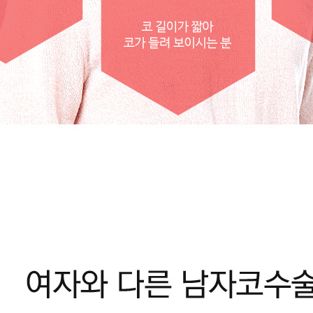
ALL THE BEAUTY FROM THE CD
오시는길
―