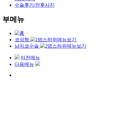
수술후기/전후사진
부메뉴
코성형
남자코수술
병원소개
눈성형
CDU노스카코성형
이전메뉴
코성형
코끝수술
다음메뉴
리프팅/동안성형
콧볼수술
가슴/체형성형
복코수술
안면윤곽
휜코수술
피부과
매부리코수술
메디컬뷰티센터
긴코(화살코)수술
상담/예약
짧은코(들창코)수술
회원
남자코수술
수술후기/전후사진
코재수술
맞춤보형물 코성형