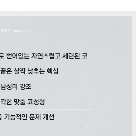
PM
 : onecell.co.kr