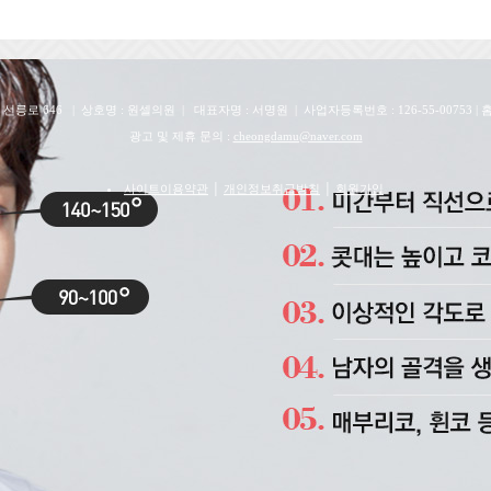
전화번호 : 02-515-1114
,금 야간진료 10AM - 8PM | 화, 수, 목 10AM - 7PM | 토 10AM - 4
선릉로 646 | 상호명 : 원셀의원 | 대표자명 : 서명원 | 사업자등록번호 : 126-55-00753 | 홈페이지
광고 및 제휴 문의 :
cheongdamu@naver.com
사이트이용약관
│
개인정보취급방침
│
회원가입