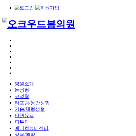
병원소개
눈성형
코성형
리프팅/동안성형
가슴/체형성형
안면윤곽
피부과
메디컬뷰티센터
상담/예약